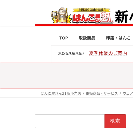
コ
ナ
ン
ビ
テ
ゲ
ン
ー
ツ
シ
TOP
取扱商品
印鑑・はんこ
へ
ョ
ス
ン
2026/08/06/
夏季休業のご案内
キ
に
ッ
移
プ
動
はんこ屋さん21 新小岩店
取扱商品・サービス
ウェ
検
索: