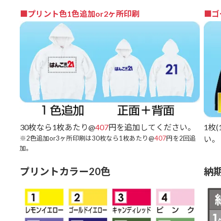
■プリント色1色追加or2ヶ所印刷
■ゴ
30枚なら1枚あたり@
407
円を追加してください。
1枚
※2色追加or3ヶ所印刷は30枚なら1枚あたり@
407
円を2回追
い。
加。
プリントカラー20色
納