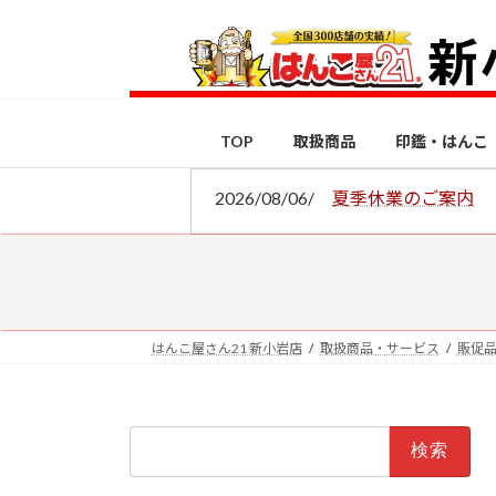
コ
ナ
ン
ビ
テ
ゲ
ン
ー
ツ
シ
TOP
取扱商品
印鑑・はんこ
へ
ョ
ス
ン
2026/08/06/
夏季休業のご案内
キ
に
ッ
移
プ
動
はんこ屋さん21 新小岩店
取扱商品・サービス
販促
検
索: