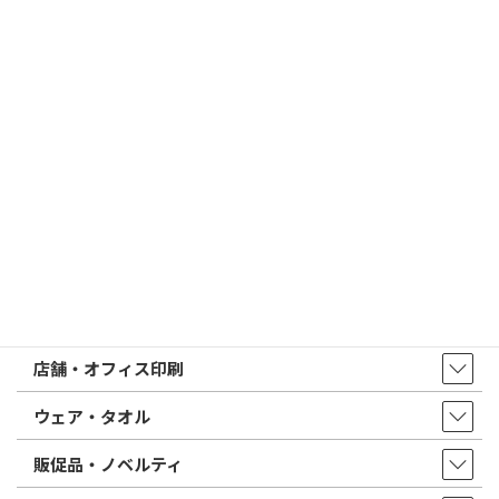
2026/02/13
はんこ屋さん21からのお知らせ
印鑑の書体（古印体・篆書体・印相体・楷書体・行書体）とは？
特徴とフォントの選び方
はんこ屋さん21からのお知らせ一覧 ≫
トップページ
店舗・アクセス
取扱商品・サービス
印鑑・はんこ
店舗・オフィス印刷
ウェア・タオル
販促品・ノベルティ